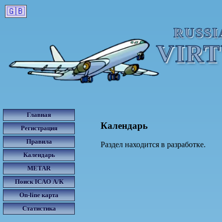
🇬🇧
RUSSI
VIR
Главная
Календарь
Регистрация
Правила
Раздел находится в разработке.
Календарь
METAR
Поиск ICAO А/К
On-line карта
Статистика