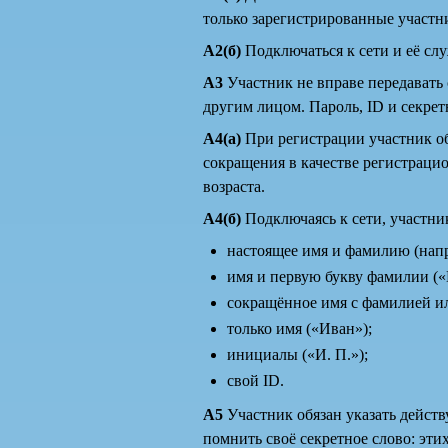
только зарегистрированные участ
А2(б)
Подключаться к сети и её слу
А3
Участник не вправе передавать 
другим лицом. Пароль, ID и секре
А4(а)
При регистрации участник об
сокращения в качестве регистраци
возраста.
А4(б)
Подключаясь к сети, участни
настоящее имя и фамилию (нап
имя и первую букву фамилии («
сокращённое имя с фамилией ил
только имя («Иван»);
инициалы («И. П.»);
свой ID.
А5
Участник обязан указать действ
помнить своё секретное слово: эти