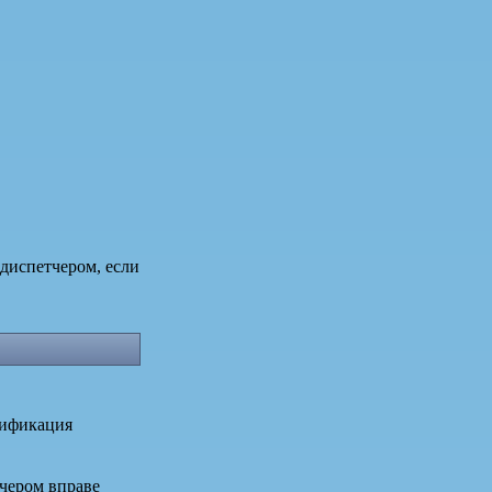
диспетчером, если
сификация
тчером вправе