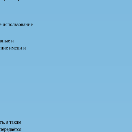
ё использование
ывные и
ение имени и
ь, а также
передаётся