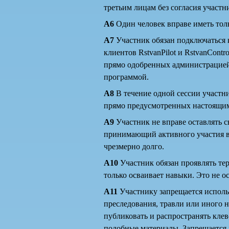
третьим лицам без согласия участн
А6
Один человек вправе иметь толь
А7
Участник обязан подключаться 
клиентов RstvanPilot и RstvanCont
прямо одобренных администрацией.
программой.
А8
В течение одной сессии участни
прямо предусмотренных настоящим
А9
Участник не вправе оставлять с
принимающий активного участия в 
чрезмерно долго.
А10
Участник обязан проявлять тер
только осваивает навыки. Это не о
А11
Участнику запрещается использ
преследования, травли или иного 
публиковать и распространять кле
подобные материалы. Запрещается 