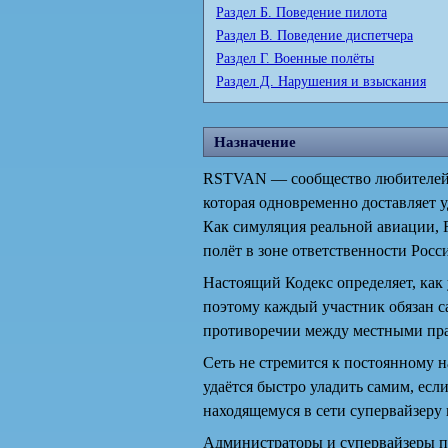
Раздел Б. Поведение пилота
Раздел В. Поведение диспетчера
Раздел Г. Военные полёты
Раздел Д. Нарушения и взыскания
Назначение
RSTVAN — сообщество любителей а
которая одновременно доставляет у
Как симуляция реальной авиации, 
полёт в зоне ответственности Рос
Настоящий Кодекс определяет, как 
поэтому каждый участник обязан с
противоречии между местными пра
Сеть не стремится к постоянному 
удаётся быстро уладить самим, есл
находящемуся в сети супервайзеру
Администраторы и супервайзеры п