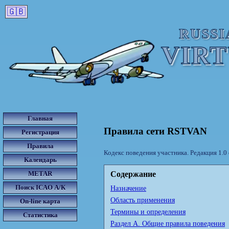
🇬🇧
RUSSI
VIR
Главная
Правила сети RSTVAN
Регистрация
Правила
Кодекс поведения участника. Редакция 1.0 
Календарь
METAR
Содержание
Поиск ICAO А/К
Назначение
Область применения
On-line карта
Термины и определения
Статистика
Раздел А. Общие правила поведения