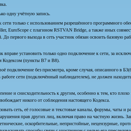
ика.
ко одну учётную запись.
к сети только с использованием разрешённого программного обе
roller, EuroScope с плагином RSTVAN Bridge, а также иных совме
 До первого выхода в сеть участник обязан освоить базовую ра
к вправе установить только одно подключение к сети, за исключ
 Кодексом (пункты В7 и В8).
воё подключение без присмотра, кроме случая, описанного в Б3(б
работе сети (подключённый наблюдателем), не должен находить
пение и снисходительность к другим, особенно к тем, кто плохо
свобождает никого от соблюдения настоящего Кодекса.
овать сеть, её голосовые и текстовые каналы, форумы, чаты и ра
нарушения прав других лиц, включая право на частную жизнь. З
ветнические, оскорбительные, непристойные, нецензурные, про
разыскивать способы связи с участником с целью его преследова