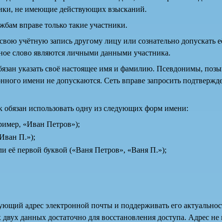
ники, не имеющие действующих взысканий.
жбам вправе только такие участники.
свою учётную запись другому лицу или сознательно допускать е
тное слово являются личными данными участника.
язан указать своё настоящее имя и фамилию. Псевдонимы, поз
онного имени не допускаются. Сеть вправе запросить подтвержд
к обязан использовать одну из следующих форм имени:
ример, «Иван Петров»);
Иван П.»);
и её первой буквой («Ваня Петров», «Ваня П.»);
ующий адрес электронной почты и поддерживать его актуальност
х двух данных достаточно для восстановления доступа. Адрес не 