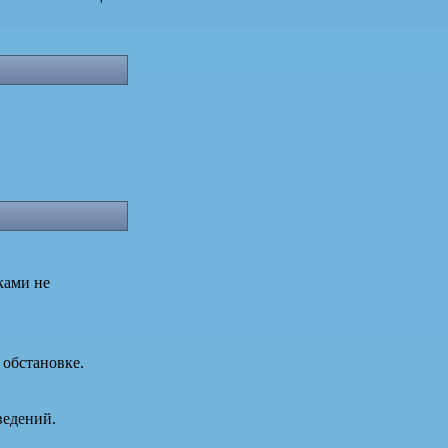
ками не
 обстановке.
ведений.