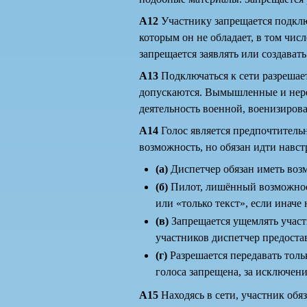
А12
Участнику запрещается подклю
которым он не обладает, в том чи
запрещается заявлять или создавать
А13
Подключаться к сети разрешае
допускаются. Вымышленные и нере
деятельность военной, военизиров
А14
Голос является предпочтительн
возможность, но обязан идти навстр
(а)
Диспетчер обязан иметь возм
(б)
Пилот, лишённый возможност
или «только текст», если иначе 
(в)
Запрещается ущемлять участ
участников диспетчер предостав
(г)
Разрешается передавать толь
голоса запрещена, за исключен
А15
Находясь в сети, участник обя