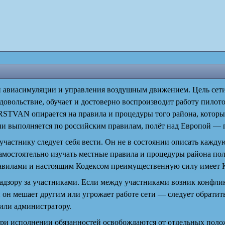
виасимуляции и управления воздушным движением. Цель сети 
довольствие, обучает и достоверно воспроизводит работу пилото
RSTVAN опирается на правила и процедуры того района, которы
сии выполняется по российским правилам, полёт над Европой — 
участнику следует себя вести. Он не в состоянии описать кажду
амостоятельно изучать местные правила и процедуры района по
вилами и настоящим Кодексом преимущественную силу имеет К
надзору за участниками. Если между участниками возник конфлик
и он мешает другим или угрожает работе сети — следует обратить
 или администратору.
ри исполнении обязанностей освобождаются от отдельных поло