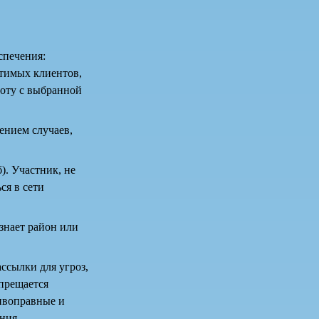
спечения:
стимых клиентов,
боту с выбранной
ением случаев,
). Участник, не
ся в сети
 знает район или
ссылки для угроз,
апрещается
тивоправные и
ния.