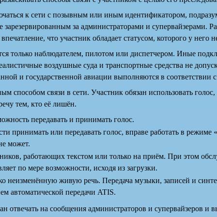
чаться к сети с позывным или иным идентификатором, подразу
сле зарезервированным за администраторами и супервайзерами. 
 впечатление, что участник обладает статусом, которого у него не
тся только наблюдателем, пилотом или диспетчером. Иные подк
алистичные воздушные суда и транспортные средства не допус
анной и государственной авиации выполняются в соответствии с 
ым способом связи в сети. Участник обязан использовать голос,
ечу тем, кто её лишён.
ожность передавать и принимать голос.
и принимать или передавать голос, вправе работать в режиме 
не может.
ников, работающих текстом или только на приём. При этом обс
ляет по мере возможности, исходя из загрузки.
ко неизменённую живую речь. Передача музыки, записей и синт
ием автоматической передачи ATIS.
зан отвечать на сообщения администраторов и супервайзеров и 