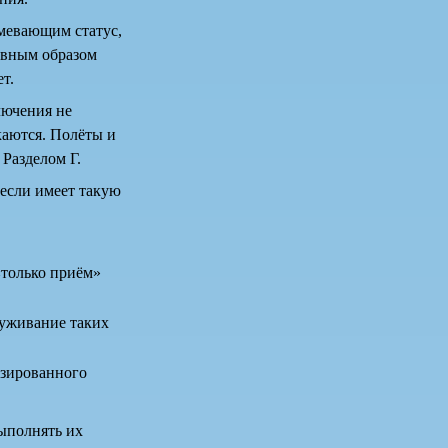
мевающим статус,
Равным образом
т.
лючения не
каются. Полёты и
Разделом Г.
 если имеет такую
«только приём»
луживание таких
езированного
выполнять их