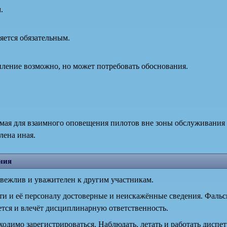
.
ляется обязательным.
пление возможно, но может потребовать обоснования.
емая для взаимного оповещения пилотов вне зоны обслуживания 
лена иная.
ния
 вежлив и уважителен к другим участникам.
ти и её персоналу достоверные и неискажённые сведения. Фаль
ется и влечёт дисциплинарную ответственность.
одимо зарегистрироваться. Наблюдать, летать и работать диспе