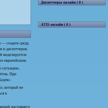
Диспетчеры онлайн ( 0 )
ATIS онлайн ( 0 )
— создать среду,
в и диспетчеров.
й моделируется:
по европейским.
ю ситуацию,
лётов. При
одекс.
т, который не
ся к
жений настоящего