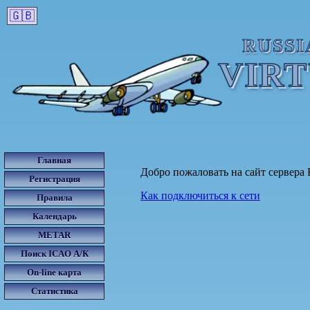
🇬🇧
RUSSI
VIR
Главная
Добро пожаловать на сайт сервера R
Регистрация
Как подключиться к сети
Правила
Календарь
METAR
Поиск ICAO А/К
On-line карта
Статистика