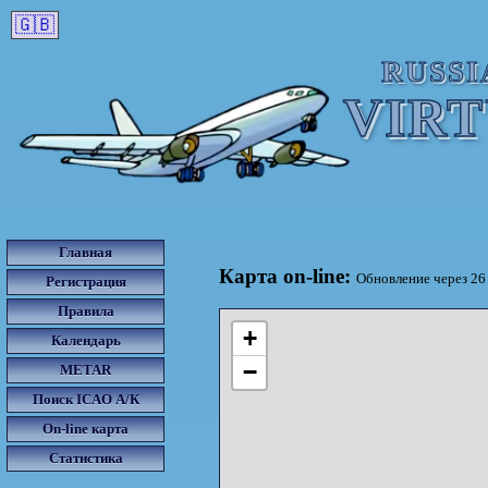
🇬🇧
RUSSI
VIR
Главная
Карта on-line:
Обновление через 25 
Регистрация
Правила
+
Календарь
−
METAR
Поиск ICAO А/К
On-line карта
Статистика