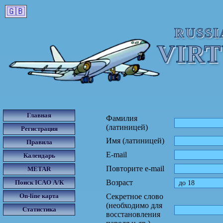
🇬🇧
RUSSI
VIR
Главная
Фамилия
(латиницей)
Регистрация
Имя (латиницей)
Правила
E-mail
Календарь
Повторите e-mail
METAR
Возраст
Поиск ICAO А/К
On-line карта
Секретное слово
(необходимо для
Статистика
восстановления